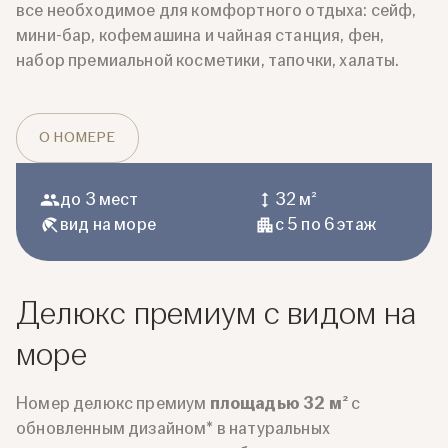
все необходимое для комфортного отдыха: сейф,
мини-бар, кофемашина и чайная станция, фен,
набор премиальной косметики, тапочки, халаты.
О НОМЕРЕ
до 3 мест
32 м²
вид на море
с 5 по 6 этаж
Делюкс премиум с видом на
море
Номер делюкс премиум
площадью 32 м²
с
обновленным дизайном* в натуральных