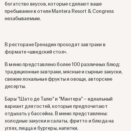
богатство вкусов, которые сделают ваше
пребывание в отеле Mantera Resort & Congress
незабываемым.
В ресторане Гренадин проходят завтраки в
формате «шведский стол».
В меню представлено более 100 различных блюд:
традиционные завтраки, мясные и сырные закуски,
свежие локальные фрукты и овощи, авторские
десерты.
Бары "Шато де Талю" и "Мантера" – идеальный
вариант для гостей, которые предпочитают
отдыхать у бассейна. В меню представлены:
холодные закуски и салаты, фритто и блюда на
углях, пицца и бургеры, напитки.