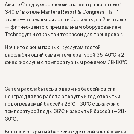
Амате Спа двухуровневый спа‑центр площадью 1
340 м² в отеле Mantera Resort & Congress. На −1
этаже — термальная зона и бассейны; на 2‑м этаже
— фитнес‑центр с премиальным оборудованием
Technogym и открытой террасой для тренировок.
Начните с зоны парных: к услугам гостей
расслабляющий хамам температурой 35-40℃ и 2
финские сауны с температурным режимом 78-80℃.
Затем расслабьтесь в одном из бассейнов спа-
центра: для вас работают круглый год открытый
подогреваемый бассейн 28℃ - 30℃ с джакузи с
температурой воды 36℃ и закрытый бассейн – 28-
30℃.
Большой открытый бассейн с детской зоной и мини-