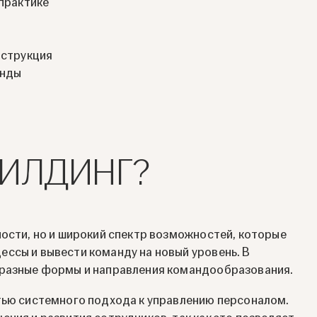
 практике
нструкция
енды
БИЛДИНГ?
ности, но и широкий спектр возможностей, которые
ссы и вывести команду на новый уровень. В
 разные формы и направления командообразования.
тью системного подхода к управлению персоналом.