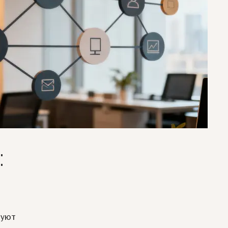
:
вуют