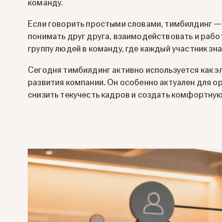
команду.
Если говорить простыми словами, тимбилдинг — 
понимать друг друга, взаимодействовать и рабо
группу людей в команду, где каждый участник зна
Сегодня тимбилдинг активно используется как э
развития компании. Он особенно актуален для о
снизить текучесть кадров и создать комфортну