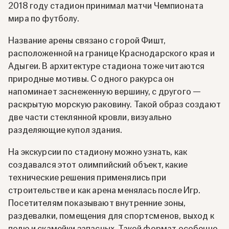
2018 году стадион принимал матчи Чемпионата
мира по футболу.
Название арены связано с горой Фишт,
расположенной на границе Краснодарского края и
Адыгеи. В архитектуре стадиона тоже читаются
природные мотивы. С одного ракурса он
напоминает заснеженную вершину, с другого —
раскрытую морскую раковину. Такой образ создают
две части стеклянной кровли, визуально
разделяющие купол здания.
На экскурсии по стадиону можно узнать, как
создавался этот олимпийский объект, какие
технические решения применялись при
строительстве и как арена менялась после Игр.
Посетителям показывают внутренние зоны,
раздевалки, помещения для спортсменов, выход к
полю и скамейки запасных. Такой формат особенно