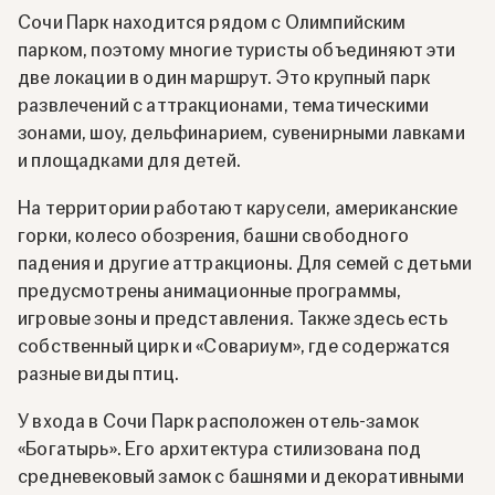
Сочи Парк находится рядом с Олимпийским
парком, поэтому многие туристы объединяют эти
две локации в один маршрут. Это крупный парк
развлечений с аттракционами, тематическими
зонами, шоу, дельфинарием, сувенирными лавками
и площадками для детей.
На территории работают карусели, американские
горки, колесо обозрения, башни свободного
падения и другие аттракционы. Для семей с детьми
предусмотрены анимационные программы,
игровые зоны и представления. Также здесь есть
собственный цирк и «Совариум», где содержатся
разные виды птиц.
У входа в Сочи Парк расположен отель-замок
«Богатырь». Его архитектура стилизована под
средневековый замок с башнями и декоративными