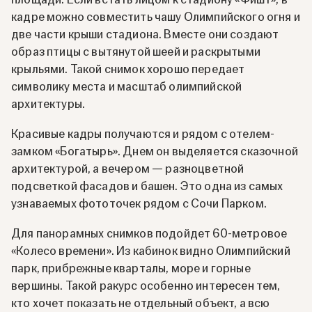
кадре можно совместить чашу Олимпийского огня и
две части крыши стадиона. Вместе они создают
образ птицы с вытянутой шеей и раскрытыми
крыльями. Такой снимок хорошо передает
символику места и масштаб олимпийской
архитектуры.
Красивые кадры получаются и рядом с отелем-
замком «Богатырь». Днем он выделяется сказочной
архитектурой, а вечером — разноцветной
подсветкой фасадов и башен. Это одна из самых
узнаваемых фототочек рядом с Сочи Парком.
Для панорамных снимков подойдет 60-метровое
«Колесо времени». Из кабинок видно Олимпийский
парк, прибрежные кварталы, море и горные
вершины. Такой ракурс особенно интересен тем,
кто хочет показать не отдельный объект, а всю