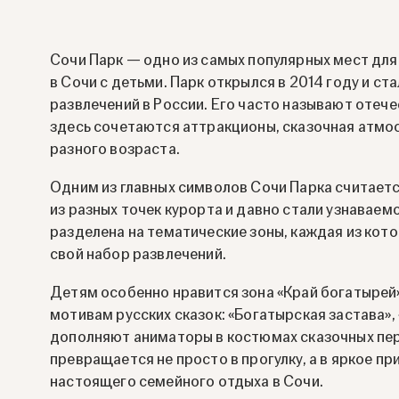
Сочи Парк — одно из самых популярных мест для
в Сочи с детьми. Парк открылся в 2014 году и с
развлечений в России. Его часто называют отеч
здесь сочетаются аттракционы, сказочная атмос
разного возраста.
Одним из главных символов Сочи Парка считаетс
из разных точек курорта и давно стали узнаваем
разделена на тематические зоны, каждая из кот
свой набор развлечений.
Детям особенно нравится зона «Край богатырей»
мотивам русских сказок: «Богатырская застава»
дополняют аниматоры в костюмах сказочных пер
превращается не просто в прогулку, а в яркое 
настоящего семейного отдыха в Сочи.