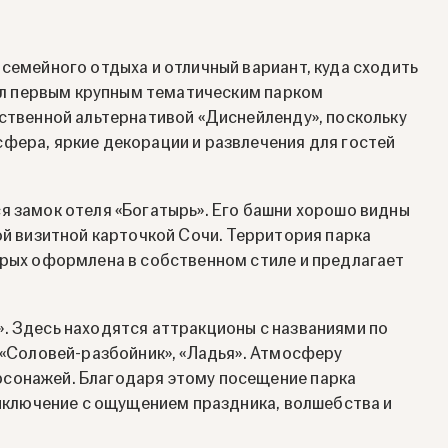
 семейного отдыха и отличный вариант, куда сходить
тал первым крупным тематическим парком
ественной альтернативой «Диснейленду», поскольку
фера, яркие декорации и развлечения для гостей
я замок отеля «Богатырь». Его башни хорошо видны
ой визитной карточкой Сочи. Территория парка
орых оформлена в собственном стиле и предлагает
. Здесь находятся аттракционы с названиями по
, «Соловей-разбойник», «Ладья». Атмосферу
сонажей. Благодаря этому посещение парка
приключение с ощущением праздника, волшебства и