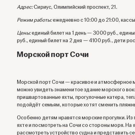
Адрес:
Сириус, Олимпийский проспект, 21.
Режим работы:
ежедневно с 10:00 до 21:00, касс
Цены:
единый билет на 1 день — 3000 руб., един
руб., единый билет на 2 дня — 4100 руб., дети р
Морской порт Сочи
Морской порт Сочи — красивое и атмосферное ме
можно увидеть знаменитое здание морского вокз
пришвартованные яхты, прогулочные катера, теп
подойдёт семьям, которые хотят сменить пляжн
Особенно детям нравятся морские прогулки. Из 
яхте и посмотреть на Сочи со стороны моря. На 
рассмотреть устройство судна и представить се