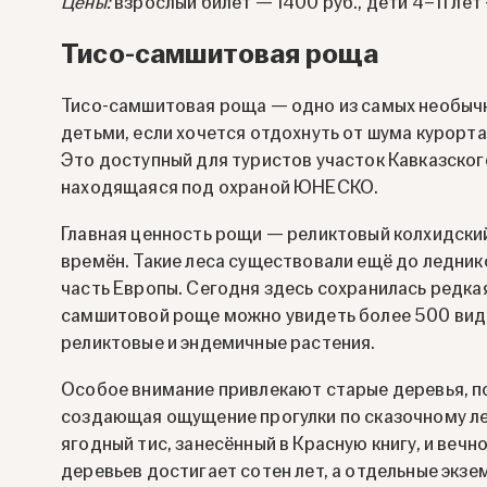
Цены:
взрослый билет — 1400 руб., дети 4–11 лет 
Тисо-самшитовая роща
Тисо-самшитовая роща — одно из самых необычн
детьми, если хочется отдохнуть от шума курорт
Это доступный для туристов участок Кавказско
находящаяся под охраной ЮНЕСКО.
Главная ценность рощи — реликтовый колхидский
времён. Такие леса существовали ещё до ледник
часть Европы. Сегодня здесь сохранилась редкая
самшитовой роще можно увидеть более 500 вид
реликтовые и эндемичные растения.
Особое внимание привлекают старые деревья, по
создающая ощущение прогулки по сказочному ле
ягодный тис, занесённый в Красную книгу, и веч
деревьев достигает сотен лет, а отдельные эк