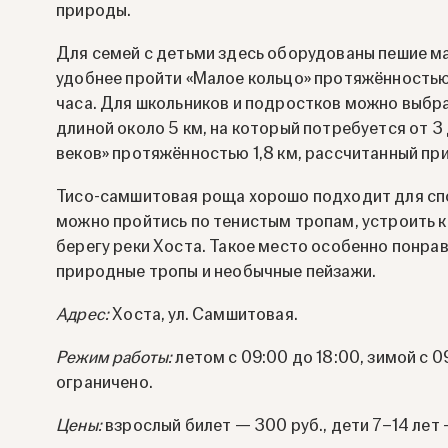
природы.
Для семей с детьми здесь оборудованы пешие м
удобнее пройти «Малое кольцо» протяжённостью 
часа. Для школьников и подростков можно выбр
длиной около 5 км, на который потребуется от 3
веков» протяжённостью 1,8 км, рассчитанный при
Тисо-самшитовая роща хорошо подходит для спо
можно пройтись по тенистым тропам, устроить ко
берегу реки Хоста. Такое место особенно понрав
природные тропы и необычные пейзажи.
Адрес:
Хоста, ул. Самшитовая.
Режим работы:
летом с 09:00 до 18:00, зимой с 
ограничено.
Цены:
взрослый билет — 300 руб., дети 7–14 лет 