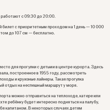
ы работают с 09:30 до 20:00.
ый билет с приоритетным проходом на 1 день — 10 000
остом до 107 см — бесплатно.
сто для прогулки с детьми в центре курорта. Здесь
ала, построенное в 1955 году, рассмотреть
лоходы и круизные лайнеры. Такая прогулка
ый отдых на неспешный маршрут у моря.
порта можно отправиться на теплоходе, катере или
яхте ребёнку будет интересно подняться на палубу,
бя капитаном. В некоторых случаях детям