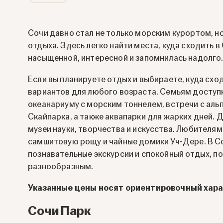
Сочи давно стал не только морским курортом, н
отдыха. Здесь легко найти места, куда сходить в
насыщенной, интересной и запомнилась надолго
Если вы планируете отдых и выбираете, куда сх
вариантов для любого возраста. Семьям доступн
океанариуму с морским тоннелем, встречи с ал
Скайпарка, а также аквапарки для жарких дней.
музеи науки, творчества и искусства. Любителя
самшитовую рощу и чайные домики Уч-Дере. В Со
познавательные экскурсии и спокойный отдых, по
разнообразным.
Указанные цены носят ориентировочный хара
Сочи Парк