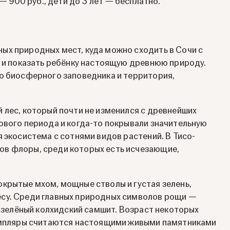
— 900 руб., дети до 3 лет — бесплатно.
ых природных мест, куда можно сходить в Сочи с
а и показать ребёнку настоящую древнюю природу.
го биосферного заповедника и территория,
 лес, который почти не изменился с древнейших
ового периода и когда-то покрывали значительную
 экосистема с сотнями видов растений. В Тисо-
ов флоры, среди которых есть исчезающие,
крытые мхом, мощные стволы и густая зелень,
су. Среди главных природных символов рощи —
нозелёный колхидский самшит. Возраст некоторых
земпляры считаются настоящими живыми памятниками