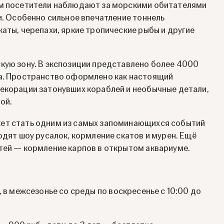
им посетители наблюдают за морскими обитателями
и. Особенно сильное впечатление тоннель
аты, черепахи, яркие тропические рыбы и другие
кую зону. В экспозиции представлено более 4000
ра. Пространство оформлено как настоящий
екорации затонувших кораблей и необычные детали,
ой.
жет стать одним из самых запоминающихся событий
одят шоу русалок, кормление скатов и мурен. Ещё
тей — кормление карпов в открытом аквариуме.
, в межсезонье со среды по воскресенье с 10:00 до